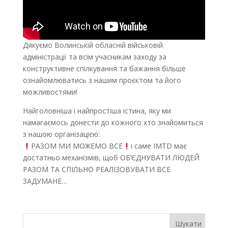
Дякуємо Волинській обласній військовій
адміністрації та всім учасникам заходу за
конструктивне спілкування та бажання більше
ознайомлюватись з нашим проєктом та його
можливостями!
Найголовніша і найпростіша істина, яку ми
намагаємось донести до кожного хто знайомиться
з нашою організацією:
РАЗОМ МИ МОЖЕМО ВСЕ
і саме IMTD має
достатньо механізмів, щоб ОБʼЄДНУВАТИ ЛЮДЕЙ
РАЗОМ ТА СПІЛЬНО РЕАЛІЗОВУВАТИ ВСЕ
ЗАДУМАНЕ…