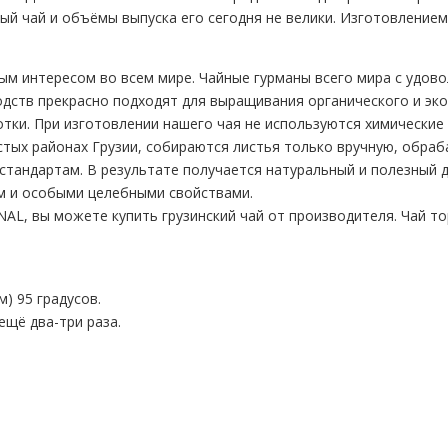
ый чай и объёмы выпуска его сегодня не велики. Изготовлением
ым интересом во всем мире. Чайные гурманы всего мира с удово
одств прекрасно подходят для выращивания органического и эко
ки. При изготовлении нашего чая не используются химические 
чистых районах Грузии, собираются листья только вручную, обр
стандартам. В результате получается натуральный и полезный 
м и особыми целебными свойствами.
L, вы можете купить грузинский чай от производителя. Чай т
м) 95 градусов.
ещё два-три раза.